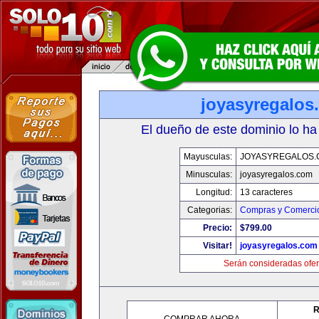
joyasyregalos
El dueño de este dominio lo ha
Mayusculas:
JOYASYREGALOS.
Minusculas:
joyasyregalos.com
Longitud:
13 caracteres
Categorias:
Compras y Comercio
Precio:
$799.00
Visitar!
joyasyregalos.com
Serán consideradas ofer
R