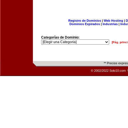
Registro de Dominios
|
Web Hosting
|
D
Dominios Expirados
|
Industrias
|
Indu
Categorías de Dominio:
[Pág. princi
** Precios expre
© 2002/2022 Solo10.com