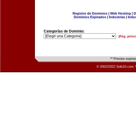
Registro de Dominios
|
Web Hosting
|
D
Dominios Expirados
|
Industrias
|
Indu
Categorías de Dominio:
[Pág. princi
** Precios expre
© 2002/2022 Solo10.com