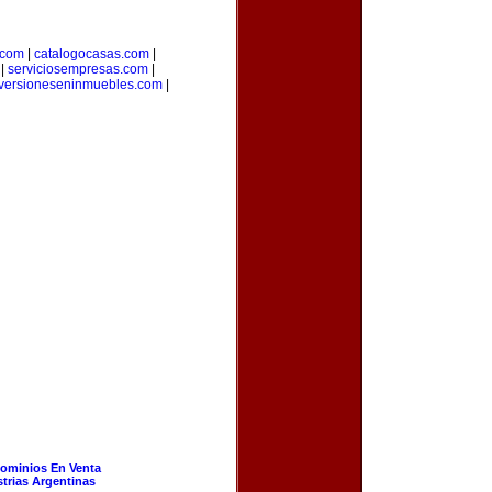
.com
|
catalogocasas.com
|
|
serviciosempresas.com
|
versioneseninmuebles.com
|
ominios En Venta
strias Argentinas