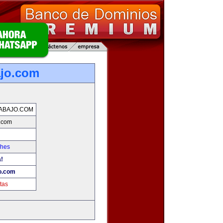
ajo.com
ABAJO.COM
o.com
ches
a!
o.com
tas