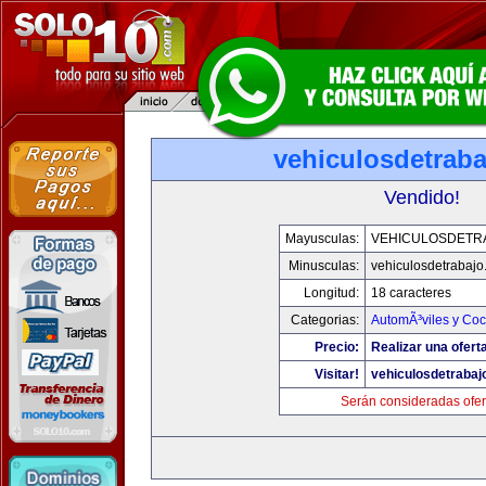
vehiculosdetrab
Vendido!
Mayusculas:
VEHICULOSDETR
Minusculas:
vehiculosdetrabaj
Longitud:
18 caracteres
Categorias:
AutomÃ³viles y Co
Precio:
Realizar una ofert
Visitar!
vehiculosdetrabaj
Serán consideradas ofer