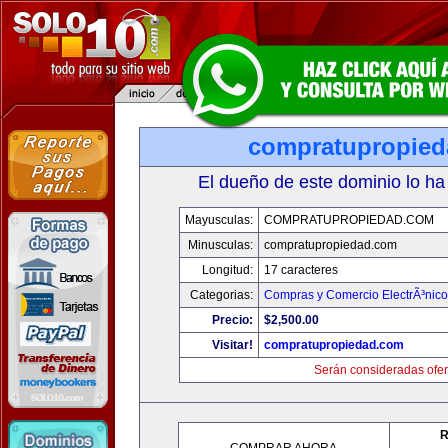
compratupropie
El dueño de este dominio lo ha
Mayusculas:
COMPRATUPROPIEDAD.COM
Minusculas:
compratupropiedad.com
Longitud:
17 caracteres
Categorias:
Compras y Comercio ElectrÃ³nico
Precio:
$2,500.00
Visitar!
compratupropiedad.com
Serán consideradas ofer
R