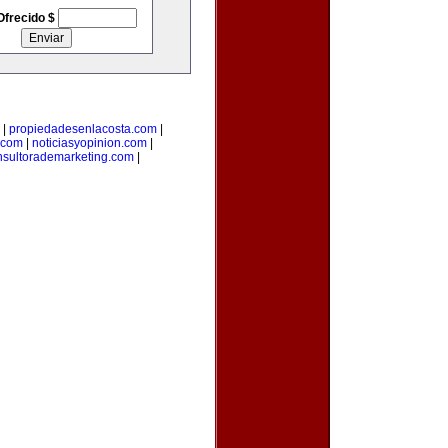
Ofrecido $
|
propiedadesenlacosta.com
|
.com
|
noticiasyopinion.com
|
nsultorademarketing.com
|