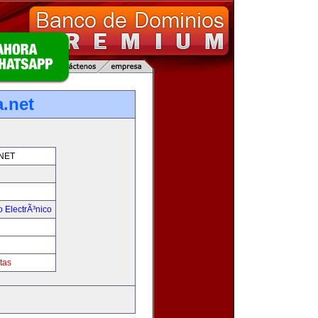
.net
NET
 ElectrÃ³nico
!
tas