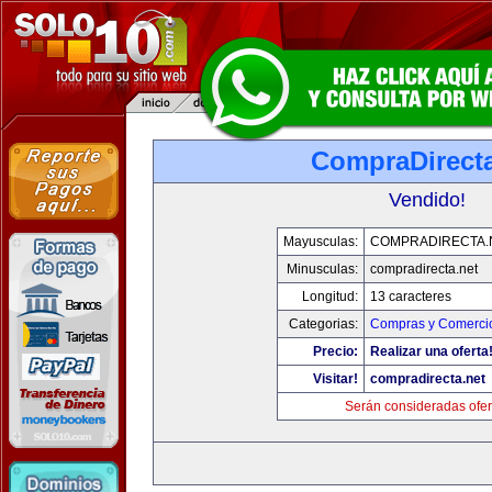
CompraDirecta
Vendido!
Mayusculas:
COMPRADIRECTA.
Minusculas:
compradirecta.net
Longitud:
13 caracteres
Categorias:
Compras y Comercio
Precio:
Realizar una oferta
Visitar!
compradirecta.net
Serán consideradas ofer