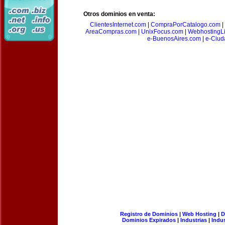
Otros dominios en venta:
ClientesInternet.com
|
CompraPorCatalogo.com
|
AreaCompras.com
|
UnixFocus.com
|
WebhostingL
e-BuenosAires.com
|
e-Ciud
Registro de Dominios
|
Web Hosting
|
D
Dominios Expirados
|
Industrias
|
Indu